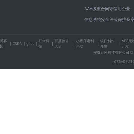
AAA级重合同守信用企业
信息系统安全等级保护备
博客
豆米科
百度信誉
小程序定制
软件制作
APP定
|
CSDN
|
gitee
|
|
|
|
|
园
技
认证
开发
开发
开发
安徽豆米科技有限公司 © 2014-2
如有问题请联系