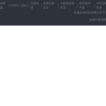
博客
豆米科
百度信誉
小程序定制
软件制作
APP定
|
CSDN
|
gitee
|
|
|
|
|
园
技
认证
开发
开发
开发
安徽豆米科技有限公司 © 2014-2
如有问题请联系