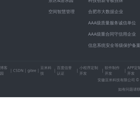
景区&游乐园
科技创新专板挂牌
空间智慧管理
合肥市大数据企业
AAA级质量服务诚信单位
AAA级重合同守信用企业
信息系统安全等级保护备
博客
豆米科
百度信誉
小程序定制
软件制作
APP定
|
CSDN
|
gitee
|
|
|
|
|
园
技
认证
开发
开发
开发
安徽豆米科技有限公司 © 2014-2
如有问题请联系