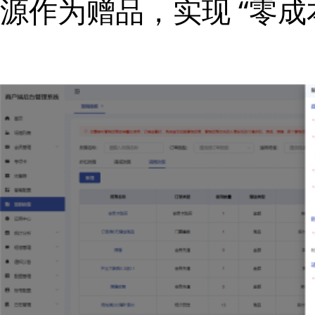
源作为赠品
实现 “零成
，