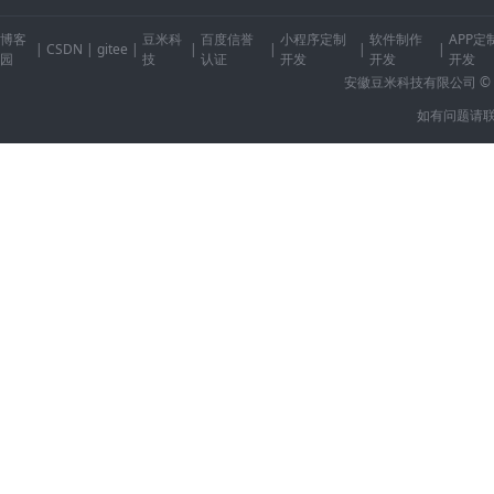
博客
豆米科
百度信誉
小程序定制
软件制作
APP定
|
CSDN
|
gitee
|
|
|
|
|
园
技
认证
开发
开发
开发
安徽豆米科技有限公司 © 2014-2
如有问题请联系